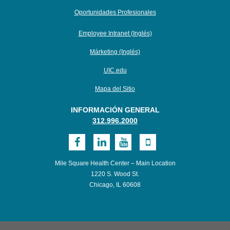
Oportunidades Profesionales
Employee Intranet (Inglés)
Márketing (Inglés)
UIC.edu
Mapa del Sitio
INFORMACIÓN GENERAL
312.996.2000
Visita
Visita
Visita
Vaya
MSHC
MSHC
MSHC
a
Mile Square Health Center – Main Location
en
en
en
Dispositivos
1220 S. Wood St.
Chicago, IL 60608
Facebook
LinkedIn
YouTube
Móviles
con
UI