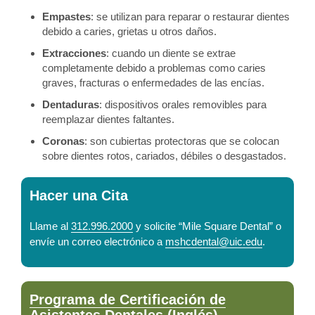
Empastes
: se utilizan para reparar o restaurar dientes
debido a caries, grietas u otros daños.
Extracciones
: cuando un diente se extrae
completamente debido a problemas como caries
graves, fracturas o enfermedades de las encías.
Dentaduras
: dispositivos orales removibles para
reemplazar dientes faltantes.
Coronas
: son cubiertas protectoras que se colocan
sobre dientes rotos, cariados, débiles o desgastados.
Hacer una Cita
Llame al
312.996.2000
y solicite “Mile Square Dental” o
envíe un correo electrónico a
mshcdental@uic.edu
.
Programa de Certificación de