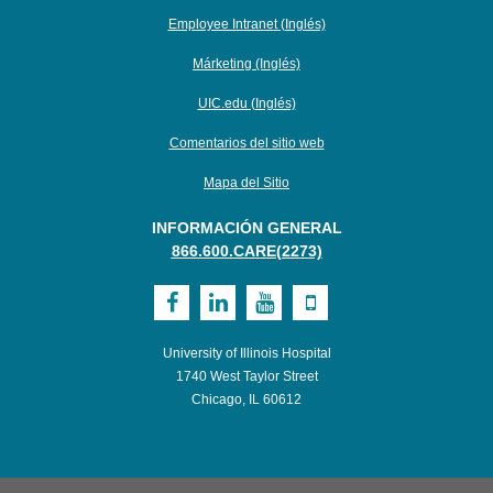
Employee Intranet (Inglés)
Márketing (Inglés)
UIC.edu (Inglés)
Comentarios del sitio web
Mapa del Sitio
INFORMACIÓN GENERAL
866.600.CARE(2273)
Visit
Visit
Visit
Visit
UI
UI
UI
UI
University of Illinois Hospital
Health
Health
Health
Health
1740 West Taylor Street
Chicago, IL 60612
on
on
on
on
Facebook
LinkedIn
Youtube
Mobile