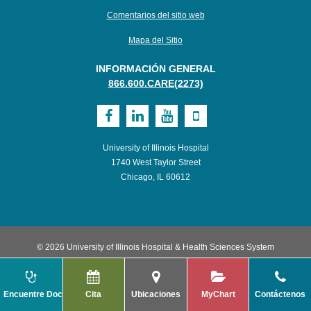
Comentarios del sitio web
Mapa del Sitio
INFORMACIÓN GENERAL
866.600.CARE(2273)
Visit
Visit
Visit
Visit
UI
UI
UI
UI
University of Illinois Hospital
Health
Health
Health
Health
1740 West Taylor Street
Chicago, IL 60612
on
on
on
on
Facebook
LinkedIn
Youtube
Mobile
© 2026 University of Illinois Hospital & Health Sciences System
Encuentre Doctor
Cita
Ubicaciones
MyChart
Contáctenos