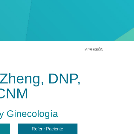
ntáctenos
Llámenos
866.600.2273
Médula Ósea
Hígado
Riñón
ntáctenos
Llámenos
866.600.2273
Ver más servicios
ntáctenos
Llámenos
866.600.2273
IMPRESIÓN
 Zheng, DNP,
CNM
 y Ginecología
Referir Paciente