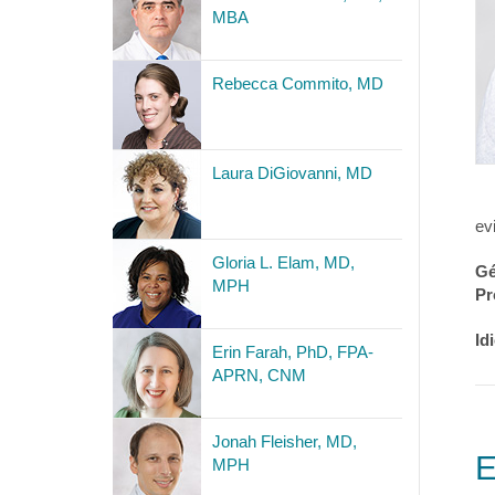
MBA
Rebecca Commito, MD
Laura DiGiovanni, MD
ev
Gloria L. Elam, MD,
Gé
MPH
Pr
Id
Erin Farah, PhD, FPA-
APRN, CNM
Jonah Fleisher, MD,
E
MPH