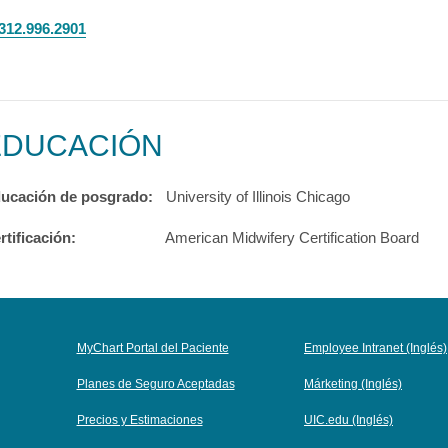
312.996.2901
EDUCACIÓN
ucación de posgrado:
University of Illinois Chicago
rtificación:
American Midwifery Certification Board
MyChart Portal del Paciente
Employee Intranet (Inglés)
Planes de Seguro Aceptadas
Márketing (Inglés)
Precios y Estimaciones
UIC.edu (Inglés)