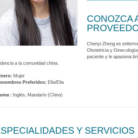
CONOZCA 
PROVEED
Chenyi Zheng es enfermer
Obstetricia y Ginecología
paciente y le apasiona b
idencia a la comunidad china.
nero:
Mujer
onombres Preferidos:
Ella/Ella
ioma :
Inglés, Mandarín (Chino)
SPECIALIDADES Y SERVICIOS