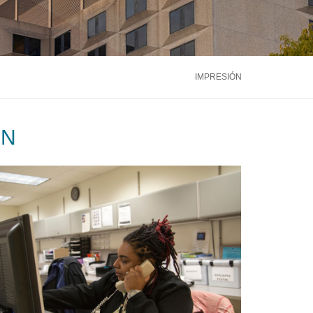
ntáctenos
Llámenos
866.600.2273
Médula Ósea
Hígado
Riñón
ntáctenos
Llámenos
866.600.2273
Ver más servicios
IMPRESIÓN
ntáctenos
Llámenos
866.600.2273
ÓN