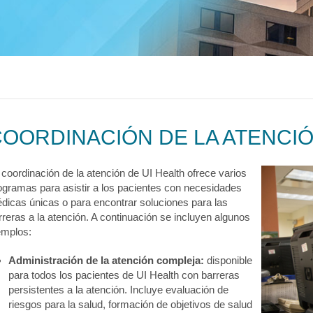
logía
ecciones
MyChart
Pagar Factura
Co
tación
lvica
ia Drepanocítica
 Urgente
ecciones
MyChart
Pagar Factura
Co
a
ecciones
MyChart
Pagar Factura
Co
OORDINACIÓN DE LA ATENCI
 coordinación de la atención de UI Health ofrece varios
ogramas para asistir a los pacientes con necesidades
dicas únicas o para encontrar soluciones para las
rreras a la atención. A continuación se incluyen algunos
emplos:
Administración de la atención compleja:
disponible
para todos los pacientes de UI Health con barreras
persistentes a la atención. Incluye evaluación de
riesgos para la salud, formación de objetivos de salud