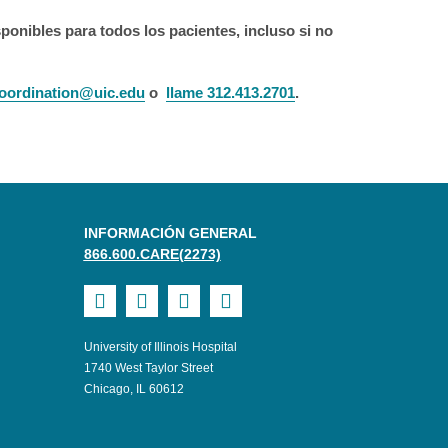
ponibles para todos los pacientes, incluso si no
oordination@uic.edu
o
llame 312.413.2701
.
INFORMACIÓN GENERAL
866.600.CARE(2273)
Visit
Visit
Visit
Visit
UI
UI
UI
UI
University of Illinois Hospital
Health
Health
Health
Health
1740 West Taylor Street
Chicago, IL 60612
on
on
on
on
Facebook
LinkedIn
Youtube
Mobile